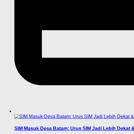
SIM Masuk Desa Batam: Urus SIM Jadi Lebih Dekat &