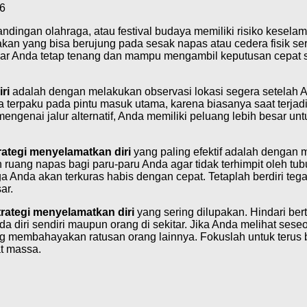
6
ndingan olahraga, atau festival budaya memiliki risiko keselam
an yang bisa berujung pada sesak napas atau cedera fisik s
 Anda tetap tenang dan mampu mengambil keputusan cepat saat 
ri
adalah dengan melakukan observasi lokasi segera setelah Anda
a terpaku pada pintu masuk utama, karena biasanya saat terja
engenai jalur alternatif, Anda memiliki peluang lebih besar u
rategi menyelamatkan diri
yang paling efektif adalah dengan 
 ruang napas bagi paru-paru Anda agar tidak terhimpit oleh tub
Anda akan terkuras habis dengan cepat. Tetaplah berdiri teg
ar.
trategi menyelamatkan diri
yang sering dilupakan. Hindari bert
diri sendiri maupun orang di sekitar. Jika Anda melihat seseo
ng membahayakan ratusan orang lainnya. Fokuslah untuk terus
at massa.